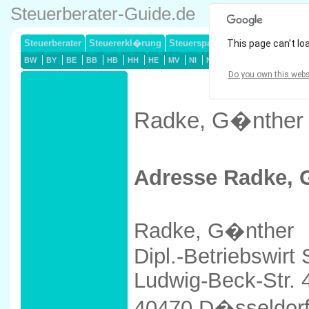
Steuerberater-Guide.de
Steuerberater
Steuererkl�rung
Steuersparmodelle
This page can't lo
Lohnsteuerj
BW
BY
BE
BB
HB
HH
HE
MV
NI
NW
RP
SL
SN
ST
Do you own this webs
Radke, G�nther 
Adresse Radke, 
Radke, G�nther
Dipl.-Betriebswirt
Ludwig-Beck-Str. 
40470 D�sseldor