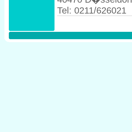
Tel: 0211/626021
Anfahrtskizze in 
40470 D�sseldor