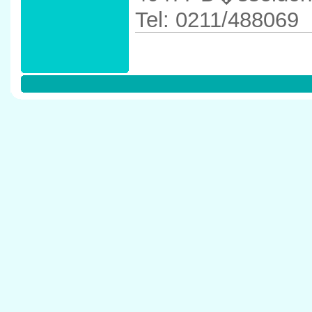
Tel: 0211/488069
Anfahrtskizze in d
40477 D�sseldor