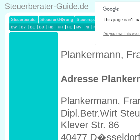
Steuerberater-Guide.de
Steuerberater
Steuererkl�rung
Steuersparmodelle
This page can't lo
Lohnsteuerj
BW
BY
BE
BB
HB
HH
HE
MV
NI
NW
RP
SL
SN
ST
Do you own this webs
Plankermann, Fra
Adresse Planker
Plankermann, Fra
Dipl.Betr.Wirt Ste
Klever Str. 86
40477 D�sseldor