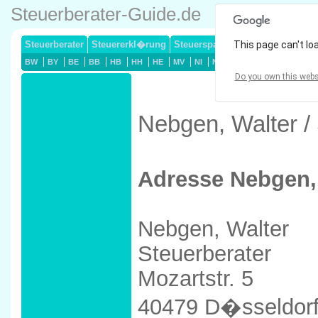
Steuerberater-Guide.de
Steuerberater
Steuererkl�rung
Steuersparmodelle
This page can't lo
Lohnsteuerj
BW
BY
BE
BB
HB
HH
HE
MV
NI
NW
RP
SL
SN
ST
Do you own this webs
Nebgen, Walter /
Adresse Nebgen,
Nebgen, Walter
Steuerberater
Mozartstr. 5
40479 D�sseldor