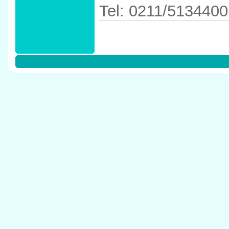
Tel: 0211/5134400
Anfahrtskizze in 
D�sseldorf