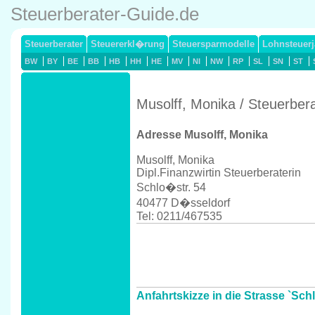
Steuerberater-Guide.de
Steuerberater
Steuererkl�rung
Steuersparmodelle
Lohnsteuerj
BW
BY
BE
BB
HB
HH
HE
MV
NI
NW
RP
SL
SN
ST
Musolff, Monika / Steuerber
Adresse Musolff, Monika
Musolff, Monika
Dipl.Finanzwirtin Steuerberaterin
Schlo�str. 54
40477 D�sseldorf
Tel: 0211/467535
Anfahrtskizze in die Strasse `Sch