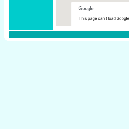
This page can't load Google
Do you own this website?
Weitere Steuerberater in D�sseldor
Cremer, Marlies - Steuerberater D�sseldorf
Frankus & Partner, Dr. - Steuerberater D�ssel
Terhaag, Thomas - Steuerberater D�sseldorf
Schumacher & Partner - Steuerberater D�ssel
Hebert, Ingrid - Steuerberater D�sseldorf