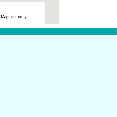
 Maps correctly.
OK
f:
Bendemannstr. 13
40210 D�sseldorf
Steinstr. 27
dorf
40210 D�sseldorf
Stresemannstr. 26
40210 D�sseldorf
Steinstr. 31
dorf
40210 D�sseldorf
Steinstr. 27
40210 D�sseldorf
Karlstr. 31