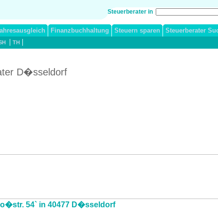
Steuerberater in
ahresausgleich
Finanzbuchhaltung
Steuern sparen
Steuerberater Su
SH
TH
ater D�sseldorf
lo�str. 54` in 40477 D�sseldorf