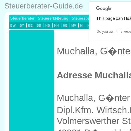
Steuerberater-Guide.de
Steuerberater
Steuererkl�rung
Steuersparmodelle
This page can't lo
Lohnsteuerj
BW
BY
BE
BB
HB
HH
HE
MV
NI
NW
RP
SL
SN
ST
Do you own this webs
Muchalla, G�nter
Adresse Muchall
Muchalla, G�nter
Dipl.Kfm. Wirtsch.
Volmerswerther St