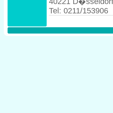
40221 D�sseldor
Tel: 0211/153906
Anfahrtskizze in 
222` in 40221 D�