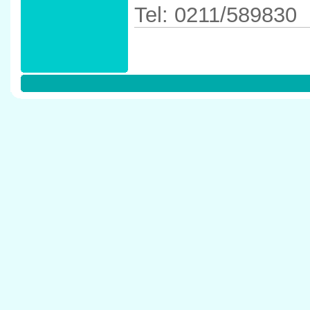
Tel: 0211/589830
Anfahrtskizze in 
40547 D�sseldor