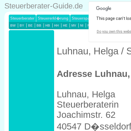
Steuerberater-Guide.de
Steuerberater
Steuererkl�rung
Steuersparmodelle
This page can't lo
Lohnsteuerj
BW
BY
BE
BB
HB
HH
HE
MV
NI
NW
RP
SL
SN
ST
Do you own this webs
Luhnau, Helga / 
Adresse Luhnau,
Luhnau, Helga
Steuerberaterin
Joachimstr. 62
40547 D�sseldor