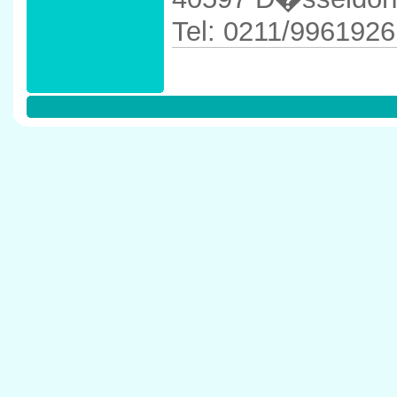
Tel: 0211/9961926
Anfahrtskizze in 
3` in 40597 D�ss