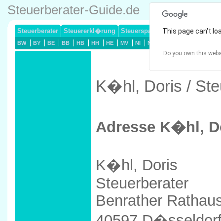
Steuerberater-Guide.de
Steuerberater
Steuererkl�rung
Steuersparmodelle
This page can't lo
Lohnsteuerj
BW
BY
BE
BB
HB
HH
HE
MV
NI
NW
RP
SL
SN
ST
Do you own this webs
K�hl, Doris / St
Adresse K�hl, D
K�hl, Doris
Steuerberater
Benrather Rathaus
40597 D�sseldor