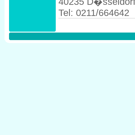
40235 D�sseldor
Tel: 0211/664642
Anfahrtskizze in 
D�sseldorf