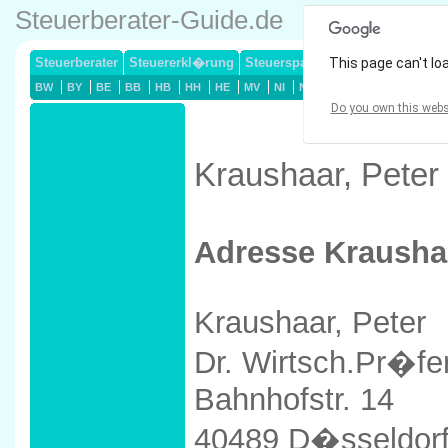
Steuerberater-Guide.de
Steuerberater
Steuererkl�rung
Steuersparmodelle
This page can't lo
Lohnsteuerj
BW
BY
BE
BB
HB
HH
HE
MV
NI
NW
RP
SL
SN
ST
Do you own this webs
Kraushaar, Peter
Adresse Kraushaa
Kraushaar, Peter
Dr. Wirtsch.Pr�fe
Bahnhofstr. 14
40489 D�sseldor