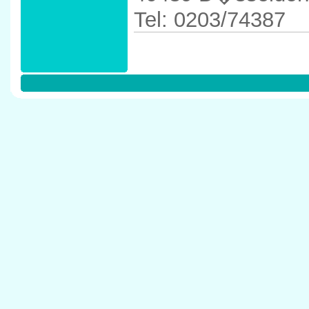
Tel: 0203/74387
Anfahrtskizze in 
40489 D�sseldor