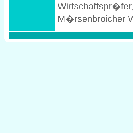
Wirtschaftspr�fer
M�rsenbroicher 
40470 D�sseldor
Tel: 0211/908680
Anfahrtskizze in
200` in 40470 D�