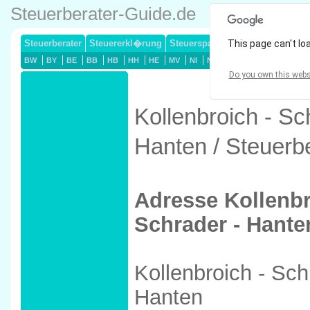
Steuerberater-Guide.de
Steuerberater
Steuererkl�rung
Steuersparmodelle
This page can't lo
Lohnsteuerj
BW
BY
BE
BB
HB
HH
HE
MV
NI
NW
RP
SL
SN
ST
Do you own this webs
Kollenbroich - Sc
Hanten / Steuerb
Adresse Kollenbr
Schrader - Hante
Kollenbroich - Sch
Hanten