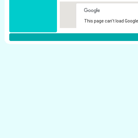
This page can't load Google
Do you own this website?
Weitere Steuerberater in D�sseldor
Cremer, Marlies - Steuerberater D�sseldorf
Frankus & Partner, Dr. - Steuerberater D�ssel
Terhaag, Thomas - Steuerberater D�sseldorf
Hebert, Ingrid - Steuerberater D�sseldorf
Schumacher & Partner - Steuerberater D�ssel