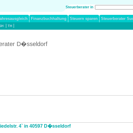
Steuerberater in
ahresausgleich
Finanzbuchhaltung
Steuern sparen
Steuerberater Su
SH
TH
erater D�sseldorf
iedelstr. 4` in 40597 D�sseldorf