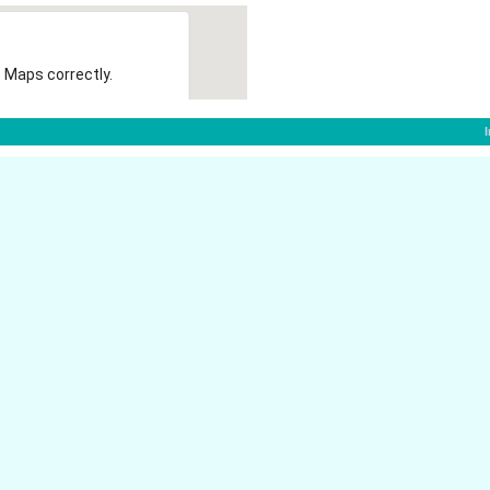
 Maps correctly.
OK
f:
Bendemannstr. 13
40210 D�sseldorf
Steinstr. 27
dorf
40210 D�sseldorf
Stresemannstr. 26
40210 D�sseldorf
Steinstr. 27
40210 D�sseldorf
Steinstr. 31
dorf
40210 D�sseldorf