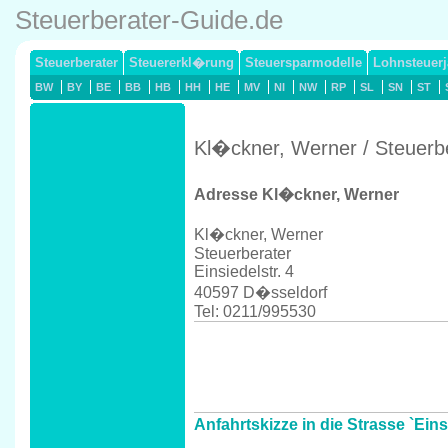
Steuerberater-Guide.de
Steuerberater
Steuererkl�rung
Steuersparmodelle
Lohnsteuerj
BW
BY
BE
BB
HB
HH
HE
MV
NI
NW
RP
SL
SN
ST
Kl�ckner, Werner / Steuerb
Adresse Kl�ckner, Werner
Kl�ckner, Werner
Steuerberater
Einsiedelstr. 4
40597 D�sseldorf
Tel: 0211/995530
Anfahrtskizze in die Strasse `Eins