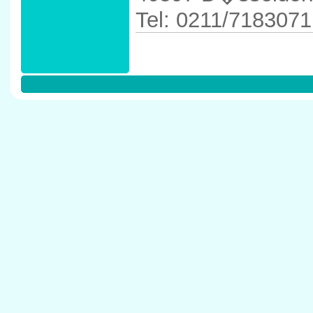
Tel: 0211/7183071
Anfahrtskizze in 
Schlo�allee 49` 