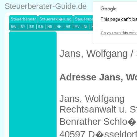
Steuerberater-Guide.de
Steuerberater
Steuererkl�rung
Steuersparmodelle
This page can't lo
Lohnsteuerj
BW
BY
BE
BB
HB
HH
HE
MV
NI
NW
RP
SL
SN
ST
Do you own this webs
Jans, Wolfgang /
Adresse Jans, W
Jans, Wolfgang
Rechtsanwalt u. S
Benrather Schlo�
40597 D�sseldor