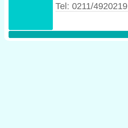
Tel: 0211/4920219
Anfahrtskizze in 
D�sseldorf