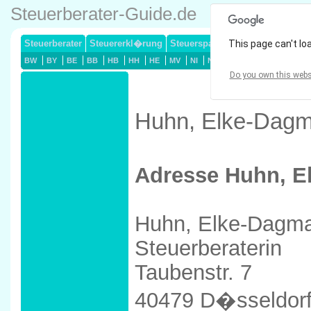
Steuerberater-Guide.de
Steuerberater
Steuererkl�rung
Steuersparmodelle
This page can't lo
Lohnsteuerj
BW
BY
BE
BB
HB
HH
HE
MV
NI
NW
RP
SL
SN
ST
Do you own this webs
Huhn, Elke-Dagma
Adresse Huhn, E
Huhn, Elke-Dagm
Steuerberaterin
Taubenstr. 7
40479 D�sseldor