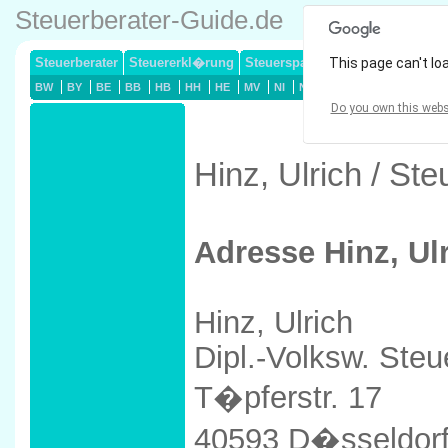
Steuerberater-Guide.de
Steuerberater
Steuererkl�rung
Steuersparmodelle
This page can't lo
Lohnsteuerj
BW
BY
BE
BB
HB
HH
HE
MV
NI
NW
RP
SL
SN
ST
Do you own this webs
Hinz, Ulrich / St
Adresse Hinz, Ul
Hinz, Ulrich
Dipl.-Volksw. Steu
T�pferstr. 17
40593 D�sseldor