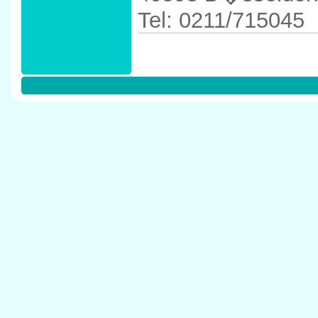
Tel: 0211/715045
Anfahrtskizze in 
40593 D�sseldor