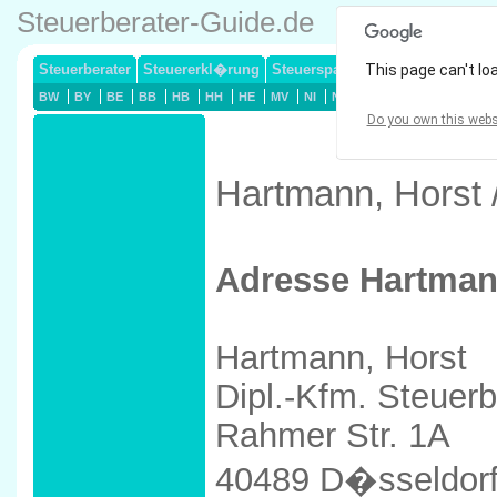
Steuerberater-Guide.de
Steuerberater
Steuererkl�rung
Steuersparmodelle
This page can't lo
Lohnsteuerj
BW
BY
BE
BB
HB
HH
HE
MV
NI
NW
RP
SL
SN
ST
Do you own this webs
Hartmann, Horst 
Adresse Hartman
Hartmann, Horst
Dipl.-Kfm. Steuerb
Rahmer Str. 1A
40489 D�sseldor