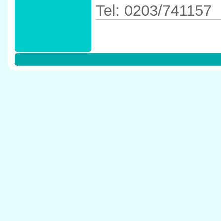
Tel: 0203/741157
Anfahrtskizze in 
40489 D�sseldor