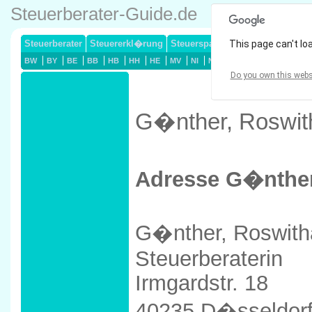
Steuerberater-Guide.de
Steuerberater
Steuererkl�rung
Steuersparmodelle
This page can't lo
Lohnsteuerj
BW
BY
BE
BB
HB
HH
HE
MV
NI
NW
RP
SL
SN
ST
Do you own this webs
G�nther, Roswith
Adresse G�nther
G�nther, Roswith
Steuerberaterin
Irmgardstr. 18
40235 D�sseldor