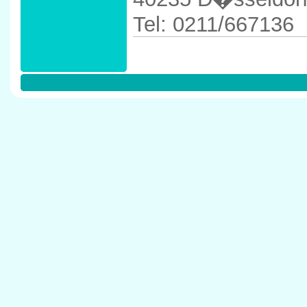
Tel: 0211/667136
Anfahrtskizze in 
40235 D�sseldor