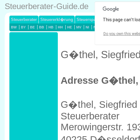
Steuerberater-Guide.de
Steuerberater
Steuererkl�rung
Steuersparmodelle
This page can't lo
Lohnsteuerj
BW
BY
BE
BB
HB
HH
HE
MV
NI
NW
RP
SL
SN
ST
Do you own this webs
G�thel, Siegfrie
Adresse G�thel, 
G�thel, Siegfried
Steuerberater
Merowingerstr. 19
40225 D�sseldor