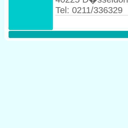
Tel: 0211/336329
Anfahrtskizze in 
in 40225 D�ssel