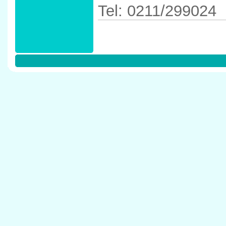
Tel: 0211/299024
Anfahrtskizze in 
40625 D�sseldor