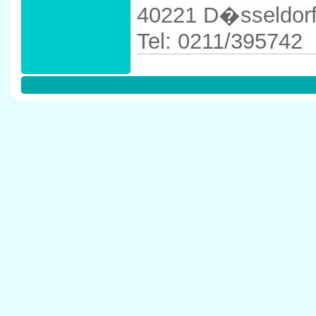
40221 D�sseldor
Tel: 0211/395742
Anfahrtskizze in 
40221 D�sseldor