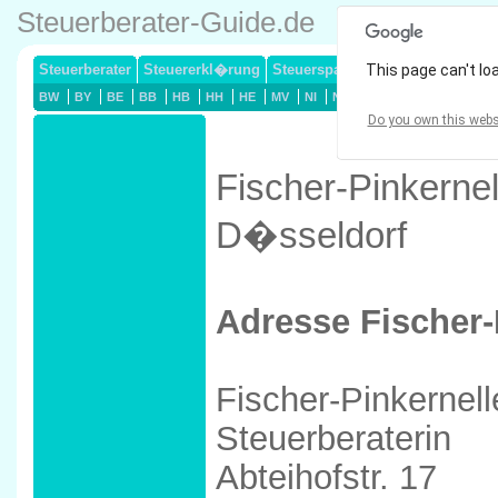
Steuerberater-Guide.de
Steuerberater
Steuererkl�rung
Steuersparmodelle
This page can't lo
Lohnsteuerj
BW
BY
BE
BB
HB
HH
HE
MV
NI
NW
RP
SL
SN
ST
Do you own this webs
Fischer-Pinkernel
D�sseldorf
Adresse Fischer-P
Fischer-Pinkernell
Steuerberaterin
Abteihofstr. 17