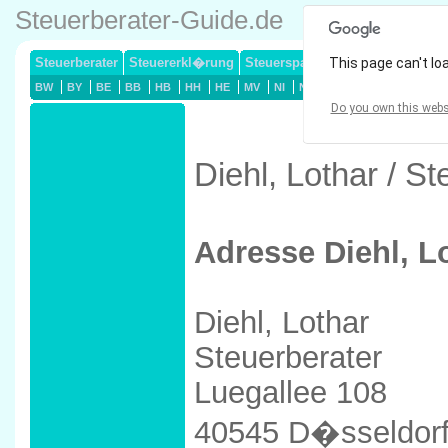
Steuerberater-Guide.de
Steuerberater
Steuererkl�rung
Steuersparmodelle
This page can't lo
Lohnsteuerj
BW
BY
BE
BB
HB
HH
HE
MV
NI
NW
RP
SL
SN
ST
Do you own this webs
Diehl, Lothar / S
Adresse Diehl, L
Diehl, Lothar
Steuerberater
Luegallee 108
40545 D�sseldor