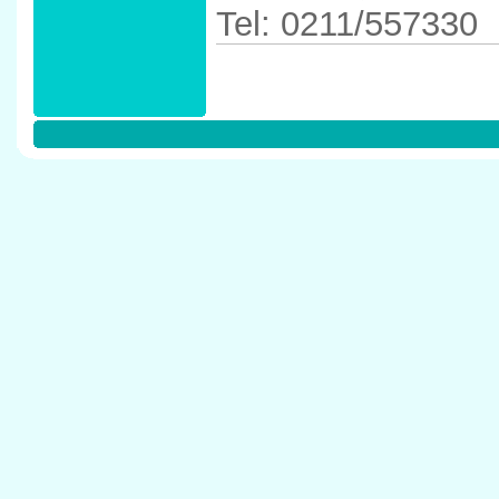
Tel: 0211/557330
Anfahrtskizze in 
40545 D�sseldor