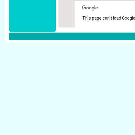
This page can't load Google
Do you own this website?
Weitere Steuerberater in D�sseldor
Terhaag, Thomas - Steuerberater D�sseldorf
Gummert & Trapp Steuerberater - Steuerberat
Schumacher & Partner - Steuerberater D�ssel
Kropp Schawe Schalinske - Steuerberater D�
Noss, Willi - Steuerberater D�sseldorf
Grego, Gabriele - Steuerberater D�sseldorf