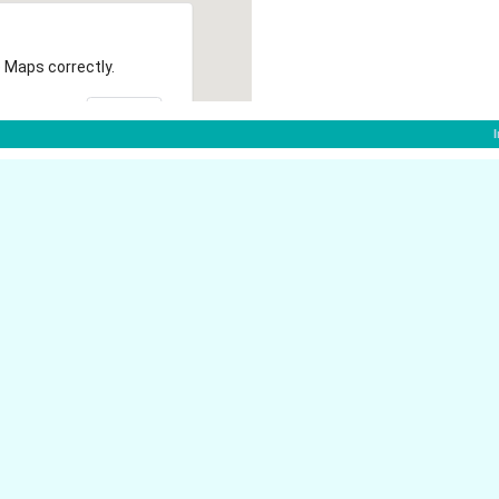
 Maps correctly.
OK
f:
Stresemannstr. 26
40210 D�sseldorf
Alexanderstr. 28
er D�sseldorf
40210 D�sseldorf
Steinstr. 31
dorf
40210 D�sseldorf
Konrad-Adenauer-Platz 12
sseldorf
40210 D�sseldorf
Karlstr. 31
40210 D�sseldorf
Oststr. 84
40210 D�sseldorf