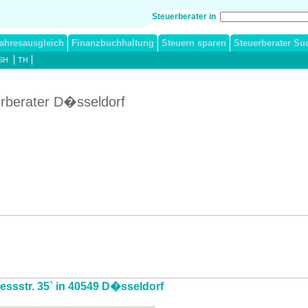
Steuerberater in
ahresausgleich
Finanzbuchhaltung
Steuern sparen
Steuerberater Su
SH
TH
erberater D�sseldorf
iessstr. 35` in 40549 D�sseldorf