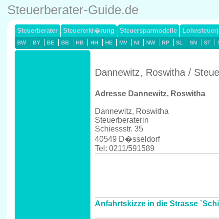
Steuerberater-Guide.de
Steuerberater
Steuererkl�rung
Steuersparmodelle
Lohnsteuerj
BW
BY
BE
BB
HB
HH
HE
MV
NI
NW
RP
SL
SN
ST
Dannewitz, Roswitha / Steu
Adresse Dannewitz, Roswitha
Dannewitz, Roswitha
Steuerberaterin
Schiessstr. 35
40549 D�sseldorf
Tel: 0211/591589
Anfahrtskizze in die Strasse `Sch