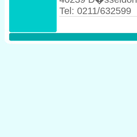
Tel: 0211/632599
Anfahrtskizze in 
40239 D�sseldor