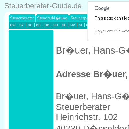
Steuerberater-Guide.de
Steuerberater
Steuererkl�rung
Steuersparmodelle
This page can't lo
Lohnsteuerj
BW
BY
BE
BB
HB
HH
HE
MV
NI
NW
RP
SL
SN
ST
Do you own this webs
Br�uer, Hans-G�
Adresse Br�uer,
Br�uer, Hans-G�
Steuerberater
Heinrichstr. 102
40239 D�sseldor