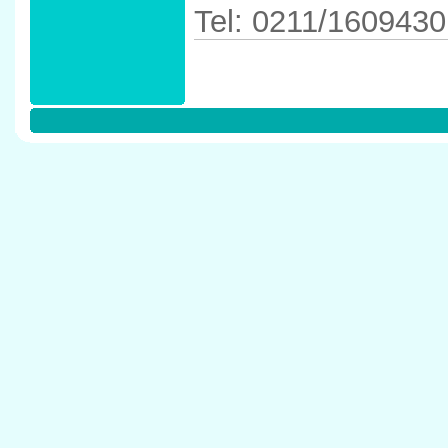
Tel: 0211/1609430
Anfahrtskizze in 
D�sseldorf