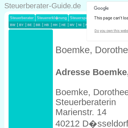
Steuerberater-Guide.de
Steuerberater
Steuererkl�rung
Steuersparmodelle
This page can't lo
Lohnsteuerj
BW
BY
BE
BB
HB
HH
HE
MV
NI
NW
RP
SL
SN
ST
Do you own this webs
Boemke, Dorothee
Adresse Boemke,
Boemke, Dorothe
Steuerberaterin
Marienstr. 14
40212 D�sseldor