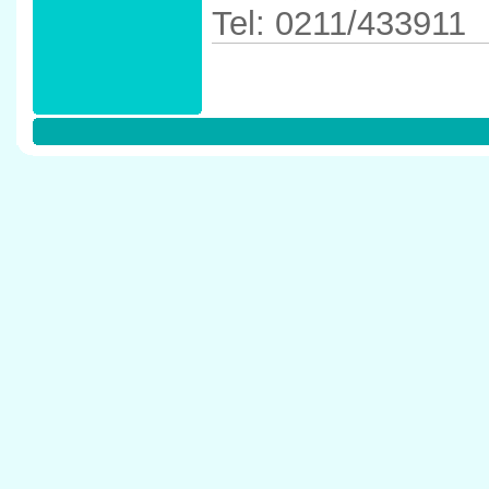
Tel: 0211/433911
Anfahrtskizze in 
274` in 40474 D�