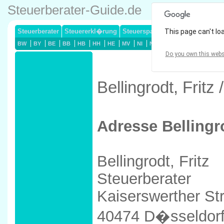
Steuerberater-Guide.de
Steuerberater
Steuererkl�rung
Steuersparmodelle
This page can't lo
Lohnsteuerj
BW
BY
BE
BB
HB
HH
HE
MV
NI
NW
RP
SL
SN
ST
Do you own this webs
Bellingrodt, Frit
Adresse Bellingro
Bellingrodt, Fritz
Steuerberater
Kaiserswerther Str
40474 D�sseldor