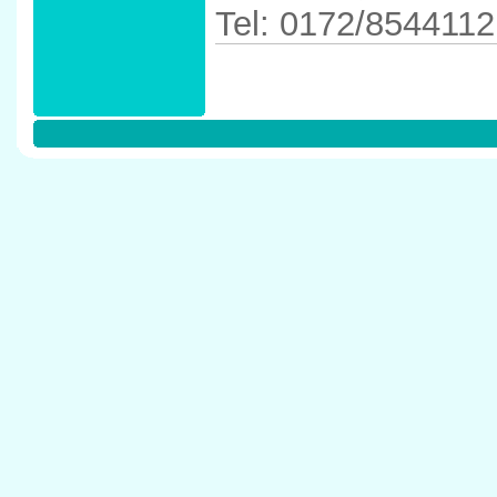
Tel: 0172/8544112
Anfahrtskizze in 
in 40223 D�ssel