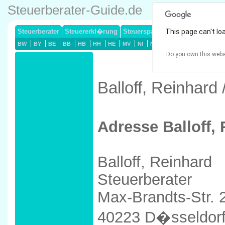
Steuerberater-Guide.de
Steuerberater
Steuererkl�rung
Steuersparmodelle
This page can't lo
Lohnsteuerj
BW
BY
BE
BB
HB
HH
HE
MV
NI
NW
RP
SL
SN
ST
Do you own this webs
Balloff, Reinhard
Adresse Balloff,
Balloff, Reinhard
Steuerberater
Max-Brandts-Str. 
40223 D�sseldor