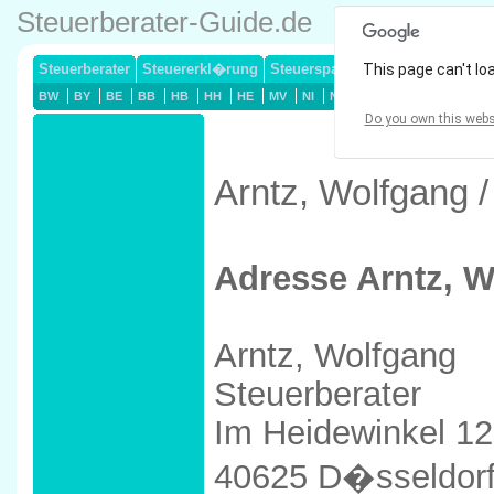
Steuerberater-Guide.de
Steuerberater
Steuererkl�rung
Steuersparmodelle
This page can't lo
Lohnsteuerj
BW
BY
BE
BB
HB
HH
HE
MV
NI
NW
RP
SL
SN
ST
Do you own this webs
Arntz, Wolfgang 
Adresse Arntz, 
Arntz, Wolfgang
Steuerberater
Im Heidewinkel 12
40625 D�sseldor