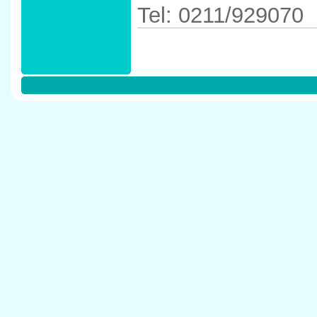
Tel: 0211/929070
Anfahrtskizze in 
40625 D�sseldor