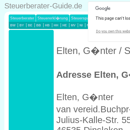
Steuerberater-Guide.de
Steuerberater
Steuererkl�rung
Steuersparmodelle
This page can't lo
Lohnsteuerj
BW
BY
BE
BB
HB
HH
HE
MV
NI
NW
RP
SL
SN
ST
Do you own this webs
Elten, G�nter / 
Adresse Elten, 
Elten, G�nter
van vereid.Buchpr
Julius-Kalle-Str. 5