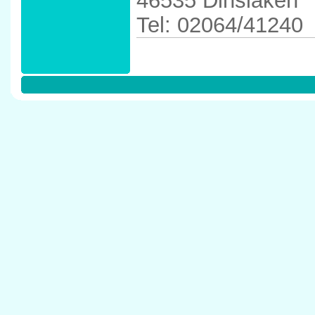
46535 Dinslaken
Tel: 02064/41240
Anfahrtskizze in d
46535 Dinslaken