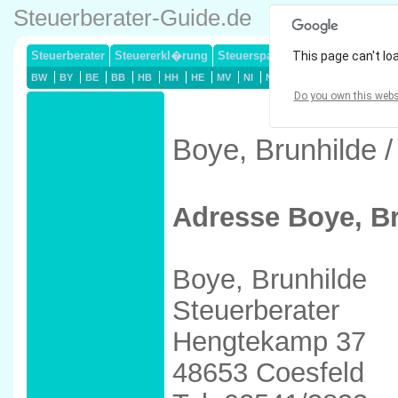
Steuerberater-Guide.de
Steuerberater
Steuererkl�rung
Steuersparmodelle
This page can't lo
Lohnsteuerj
BW
BY
BE
BB
HB
HH
HE
MV
NI
NW
RP
SL
SN
ST
Do you own this webs
Boye, Brunhilde /
Adresse Boye, B
Boye, Brunhilde
Steuerberater
Hengtekamp 37
48653 Coesfeld