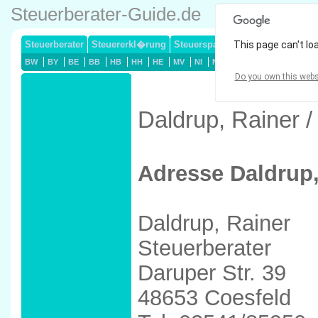
Steuerberater-Guide.de
Steuerberater
Steuererkl�rung
Steuersparmodelle
This page can't lo
Lohnsteuerj
BW
BY
BE
BB
HB
HH
HE
MV
NI
NW
RP
SL
SN
ST
Do you own this webs
Daldrup, Rainer /
Adresse Daldrup,
Daldrup, Rainer
Steuerberater
Daruper Str. 39
48653 Coesfeld