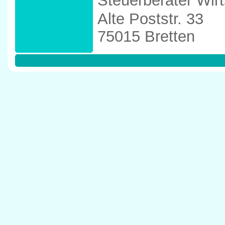
Steuerberater Wir
Alte Poststr. 33
75015 Bretten
Tel: 07252/935656
Anfahrtskizze in d
75015 Bretten