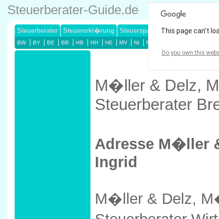
Steuerberater-Guide.de
Steuerberater
Steuererkl�rung
Steuersparmodelle
This page can't lo
Lohnsteuerj
BW
BY
BE
BB
HB
HH
HE
MV
NI
NW
RP
SL
SN
ST
Do you own this webs
M�ller & Delz, M
Steuerberater Bre
Adresse M�ller 
Ingrid
M�ller & Delz, M�