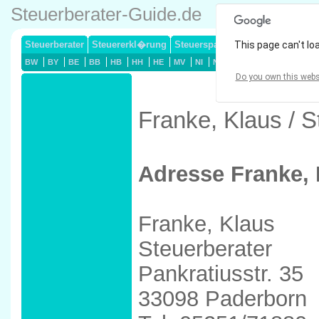
Steuerberater-Guide.de
Steuerberater
Steuererkl�rung
Steuersparmodelle
This page can't lo
Lohnsteuerj
BW
BY
BE
BB
HB
HH
HE
MV
NI
NW
RP
SL
SN
ST
Do you own this webs
Franke, Klaus / 
Adresse Franke, 
Franke, Klaus
Steuerberater
Pankratiusstr. 35
33098 Paderborn