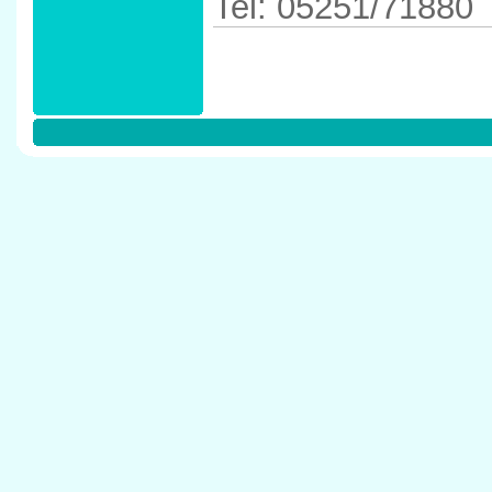
Tel: 05251/71880
Anfahrtskizze in 
33098 Paderborn