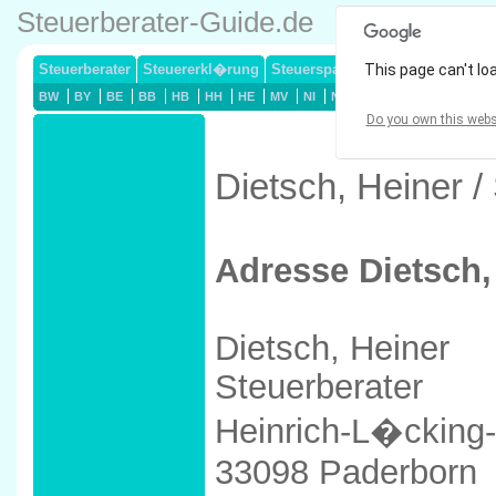
Steuerberater-Guide.de
Steuerberater
Steuererkl�rung
Steuersparmodelle
This page can't lo
Lohnsteuerj
BW
BY
BE
BB
HB
HH
HE
MV
NI
NW
RP
SL
SN
ST
Do you own this webs
Dietsch, Heiner /
Adresse Dietsch,
Dietsch, Heiner
Steuerberater
Heinrich-L�cking-
33098 Paderborn