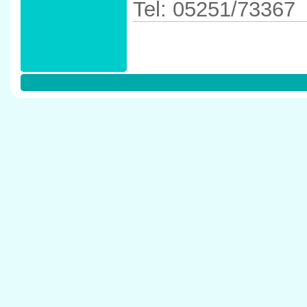
Tel: 05251/73367
Anfahrtskizze in 
33` in 33098 Pad