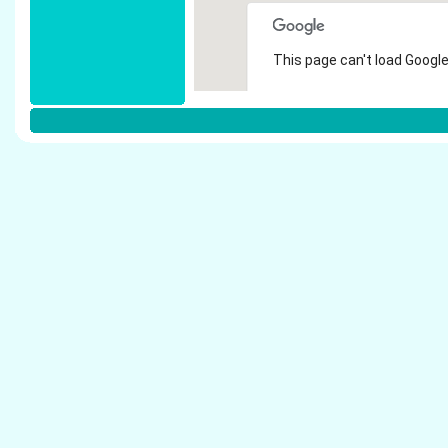
This page can't load Google
Do you own this website?
Weitere Steuerberater in Ochtrup:
Busse, Klaus - Steuerberater Ochtrup
Holtmann, Bernd - Steuerberater Ochtrup
Kockmann, Georg - Steuerberater Ochtrup
Laurenz, Helmut - Steuerberater Ochtrup
L�cker, Heinz - Steuerberater Ochtrup
Steffers, Hajo - Steuerberater Ochtrup
Andere Steuerberater: