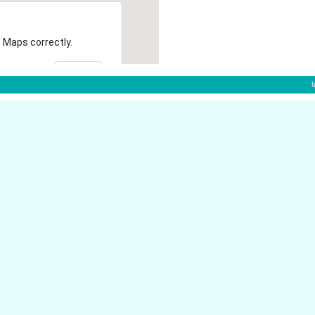
 Maps correctly.
OK
Seilerstr. 8
48607 Ochtrup
48607 Ochtrup
Gr�ner Weg 59
Lautstr. 2
48607 Ochtrup
Prof.-Katerkamp-Str. 10
48607 Ochtrup
Weiner 301
48607 Ochtrup
Prof.-Katerkamp-Str. 4
48607 Ochtrup