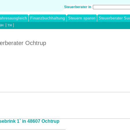
Steuerberater in
ahresausgleich
Finanzbuchhaltung
Steuern sparen
Steuerberater Su
SH
TH
erberater Ochtrup
sebrink 1` in 48607 Ochtrup