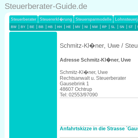
Steuerberater-Guide.de
Steuerberater
Steuererkl�rung
Steuersparmodelle
Lohnsteuerj
BW
BY
BE
BB
HB
HH
HE
MV
NI
NW
RP
SL
SN
ST
Schmitz-Kl�ner, Uwe / Steu
Adresse Schmitz-Kl�ner, Uwe
Schmitz-Kl�ner, Uwe
Rechtsanwalt u. Steuerberater
Gausebrink 1
48607 Ochtrup
Tel: 02553/97090
Anfahrtskizze in die Strasse `Gau