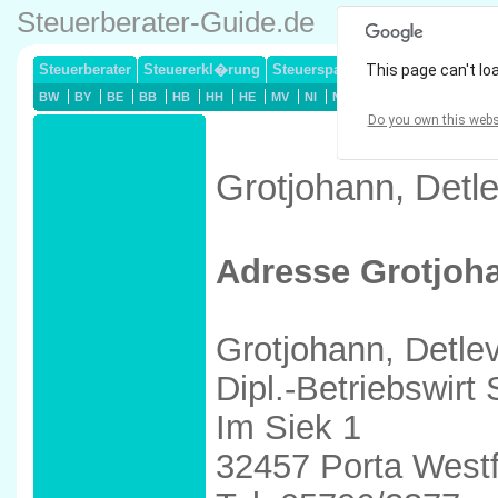
Steuerberater-Guide.de
Steuerberater
Steuererkl�rung
Steuersparmodelle
This page can't lo
Lohnsteuerj
BW
BY
BE
BB
HB
HH
HE
MV
NI
NW
RP
SL
SN
ST
Do you own this webs
Grotjohann, Detle
Adresse Grotjoha
Grotjohann, Detle
Dipl.-Betriebswirt
Im Siek 1
32457 Porta Westf