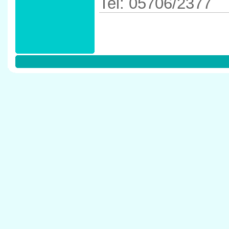
Tel: 05706/2377
Anfahrtskizze in 
Porta Westfalica