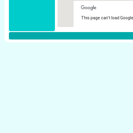
This page can't load Google
Do you own this website?
Weitere Steuerberater in Marsberg:
Elbe, Winfried - Steuerberater Marsberg
Helle, Hans-Dieter - Steuerberater Marsberg
Lauterbach, Alfred - Steuerberater Marsberg
Rosenkranz, Rudolf - Steuerberater Marsberg
Sprenger, Theo - Steuerberater Marsberg
Andere Steuerberater:
Berlet, Elisabeth - Steuerberater Minden