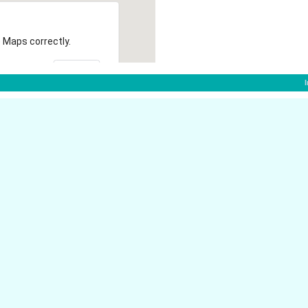
 Maps correctly.
OK
Heidenbergstr. 2
34431 Marsberg
Sauerlandstr. 120
34431 Marsberg
34431 Marsberg
K�tterhagen 7
Lindenweg 4
34431 Marsberg
Sauerlandstr. 61
34431 Marsberg
Besselstr. 2
32427 Minden