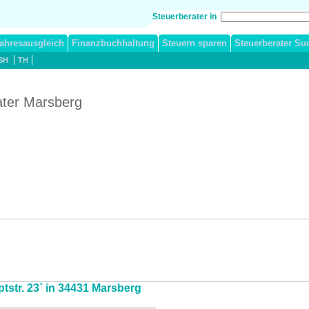
Steuerberater in
ahresausgleich
Finanzbuchhaltung
Steuern sparen
Steuerberater Su
SH
TH
ater Marsberg
ptstr. 23` in 34431 Marsberg