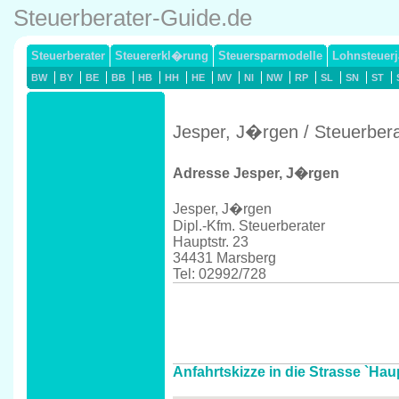
Steuerberater-Guide.de
Steuerberater
Steuererkl�rung
Steuersparmodelle
Lohnsteuerj
BW
BY
BE
BB
HB
HH
HE
MV
NI
NW
RP
SL
SN
ST
Jesper, J�rgen / Steuerber
Adresse Jesper, J�rgen
Jesper, J�rgen
Dipl.-Kfm. Steuerberater
Hauptstr. 23
34431 Marsberg
Tel: 02992/728
Anfahrtskizze in die Strasse `Hau