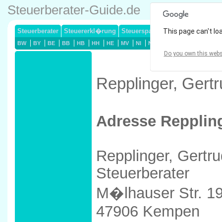
Steuerberater-Guide.de
Steuerberater
Steuererkl�rung
Steuersparmodelle
This page can't lo
Lohnsteuerj
BW
BY
BE
BB
HB
HH
HE
MV
NI
NW
RP
SL
SN
ST
Do you own this webs
Repplinger, Gert
Adresse Reppling
Repplinger, Gertru
Steuerberater
M�lhauser Str. 1
47906 Kempen