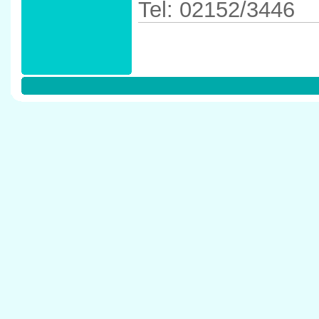
Tel: 02152/3446
Anfahrtskizze in 
47906 Kempen