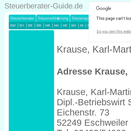
Steuerberater-Guide.de
Steuerberater
Steuererkl�rung
Steuersparmodelle
This page can't lo
Lohnsteuerj
BW
BY
BE
BB
HB
HH
HE
MV
NI
NW
RP
SL
SN
ST
Do you own this webs
Krause, Karl-Mart
Adresse Krause, 
Krause, Karl-Marti
Dipl.-Betriebswirt
Eichenstr. 73
52249 Eschweiler