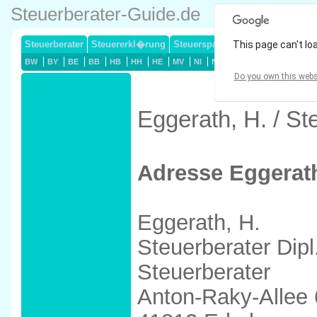
Steuerberater-Guide.de
Steuerberater
Steuererkl�rung
Steuersparmodelle
This page can't lo
Lohnsteuerj
BW
BY
BE
BB
HB
HH
HE
MV
NI
NW
RP
SL
SN
ST
Do you own this webs
Eggerath, H. / St
Adresse Eggerath
Eggerath, H.
Steuerberater Dipl
Steuerberater
Anton-Raky-Allee 