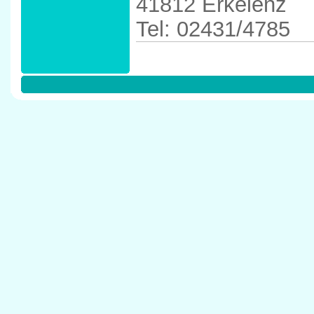
41812 Erkelenz
Tel: 02431/4785
Anfahrtskizze in 
41812 Erkelenz