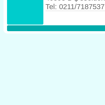
Tel: 0211/7187537
Anfahrtskizze in 
40593 D�sseldor