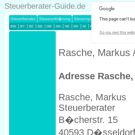
Steuerberater-Guide.de
Steuerberater
Steuererkl�rung
Steuersparmodelle
This page can't lo
Lohnsteuerj
BW
BY
BE
BB
HB
HH
HE
MV
NI
NW
RP
SL
SN
ST
Do you own this webs
Rasche, Markus /
Adresse Rasche,
Rasche, Markus
Steuerberater
B�cherstr. 15
40593 D�sseldor