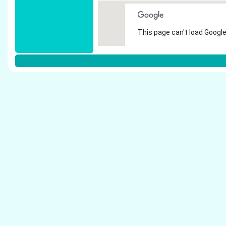
This page can't load Google
Do you own this website?
Weitere Steuerberater in D�sseldor
Kropp Schawe Schalinske - Steuerberater D�
Grego, Gabriele - Steuerberater D�sseldorf
Tschirdewahn, A. - Steuerberater D�sseldorf
Cremer, Marlies - Steuerberater D�sseldorf
Frankus & Partner, Dr. - Steuerberater D�ssel