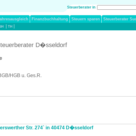
Steuerberater in
ahresausgleich
Finanzbuchhaltung
Steuern sparen
Steuerberater Su
SH
TH
/ Steuerberater D�sseldorf
e
 BGB/HGB u. Ges.R.
serswerther Str. 274` in 40474 D�sseldorf