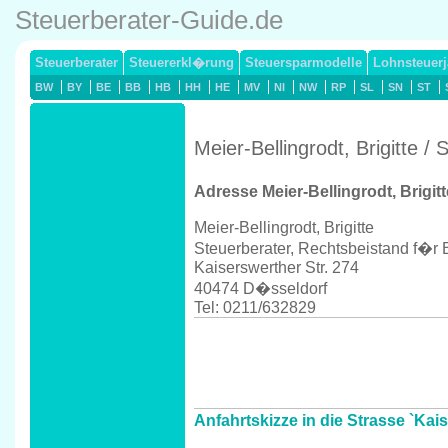
Steuerberater-Guide.de
Steuerberater
Steuererkl�rung
Steuersparmodelle
Lohnsteuerj
BW
BY
BE
BB
HB
HH
HE
MV
NI
NW
RP
SL
SN
ST
Meier-Bellingrodt, Brigitte 
Adresse Meier-Bellingrodt, Brigitt
Meier-Bellingrodt, Brigitte
Steuerberater, Rechtsbeistand f�r
Kaiserswerther Str. 274
40474 D�sseldorf
Tel: 0211/632829
Anfahrtskizze in die Strasse `Kai