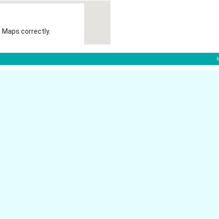
 Maps correctly.
OK
f:
Konrad-Adenauer-Platz 12
sseldorf
40210 D�sseldorf
Oststr. 84
40210 D�sseldorf
Bismarckstr. 77
40210 D�sseldorf
Bendemannstr. 13
40210 D�sseldorf
Steinstr. 27
dorf
40210 D�sseldorf
Stresemannstr. 26