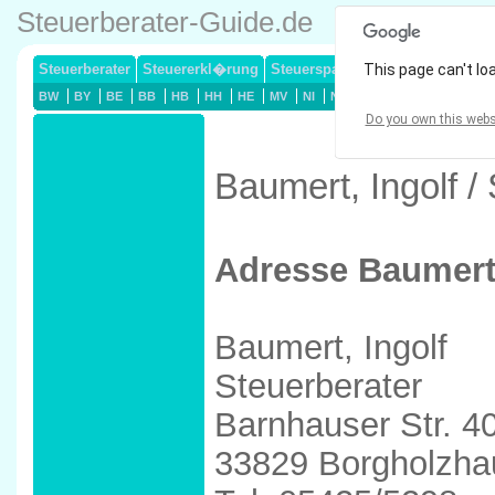
Steuerberater-Guide.de
Steuerberater
Steuererkl�rung
Steuersparmodelle
This page can't lo
Lohnsteuerj
BW
BY
BE
BB
HB
HH
HE
MV
NI
NW
RP
SL
SN
ST
Do you own this webs
Baumert, Ingolf 
Adresse Baumert,
Baumert, Ingolf
Steuerberater
Barnhauser Str. 4
33829 Borgholzha