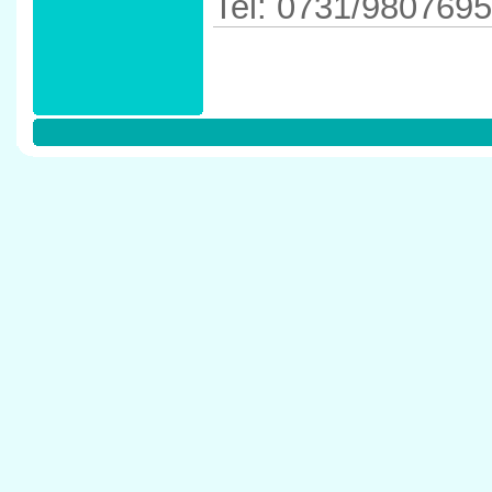
Tel: 0731/9807695
Anfahrtskizze in
in 89231 Neu-Ul