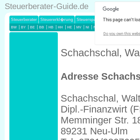
Steuerberater-Guide.de
Steuerberater
Steuererkl�rung
Steuersparmodelle
This page can't lo
Lohnsteuerj
BW
BY
BE
BB
HB
HH
HE
MV
NI
NW
RP
SL
SN
ST
Do you own this webs
Schachschal, Wal
Adresse Schachs
Schachschal, Walt
Dipl.-Finanzwirt (
Memminger Str. 1
89231 Neu-Ulm