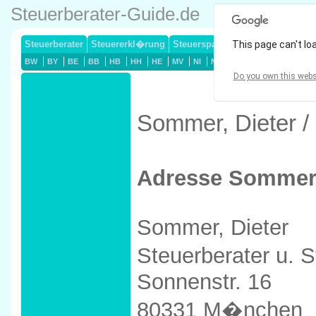
Steuerberater-Guide.de
Steuerberater
Steuererkl�rung
Steuersparmodelle
This page can't lo
Lohnsteuerj
BW
BY
BE
BB
HB
HH
HE
MV
NI
NW
RP
SL
SN
ST
Do you own this webs
Sommer, Dieter 
Adresse Sommer,
Sommer, Dieter
Steuerberater u. 
Sonnenstr. 16
80331 M�nchen