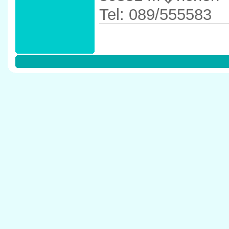
Tel: 089/555583
Anfahrtskizze in 
80331 M�nchen