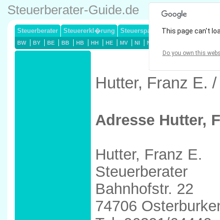
Steuerberater-Guide.de
Steuerberater
Steuererkl�rung
Steuersparmodelle
This page can't lo
Lohnsteuerj
BW
BY
BE
BB
HB
HH
HE
MV
NI
NW
RP
SL
SN
ST
Do you own this webs
Hutter, Franz E. 
Adresse Hutter, F
Hutter, Franz E.
Steuerberater
Bahnhofstr. 22
74706 Osterburke