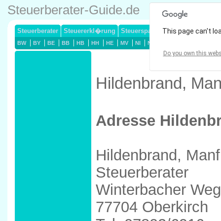
Steuerberater-Guide.de
Steuerberater
Steuererkl�rung
Steuersparmodelle
This page can't lo
Lohnsteuerj
BW
BY
BE
BB
HB
HH
HE
MV
NI
NW
RP
SL
SN
ST
Do you own this webs
Hildenbrand, Man
Adresse Hildenb
Hildenbrand, Manf
Steuerberater
Winterbacher Weg
77704 Oberkirch