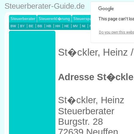
Steuerberater-Guide.de
Steuerberater
Steuererkl�rung
Steuersparmodelle
This page can't lo
Lohnsteuerj
BW
BY
BE
BB
HB
HH
HE
MV
NI
NW
RP
SL
SN
ST
Do you own this webs
St�ckler, Heinz /
Adresse St�ckler
St�ckler, Heinz
Steuerberater
Burgstr. 28
72639 Neuffen