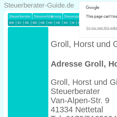
Steuerberater-Guide.de
Steuerberater
Steuererkl�rung
Steuersparmodelle
This page can't lo
Lohnsteuerj
BW
BY
BE
BB
HB
HH
HE
MV
NI
NW
RP
SL
SN
ST
Do you own this webs
Groll, Horst und 
Adresse Groll, H
Groll, Horst und G
Steuerberater
Van-Alpen-Str. 9
41334 Nettetal