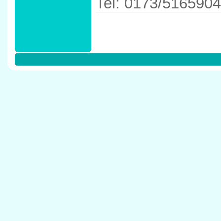
Tel: 0173/5165904
Anfahrtskizze in 
41334 Nettetal