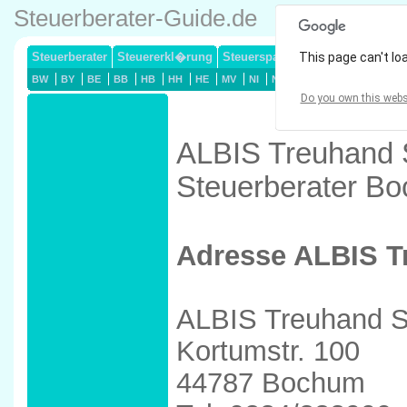
Steuerberater-Guide.de
Steuerberater
Steuererkl�rung
Steuersparmodelle
This page can't lo
Lohnsteuerj
BW
BY
BE
BB
HB
HH
HE
MV
NI
NW
RP
SL
SN
ST
Do you own this webs
ALBIS Treuhand 
Steuerberater B
Adresse ALBIS T
ALBIS Treuhand 
Kortumstr. 100
44787 Bochum