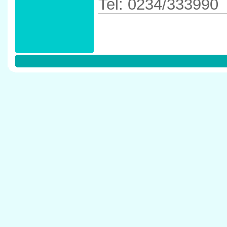
Tel: 0234/333990
Anfahrtskizze in 
44787 Bochum