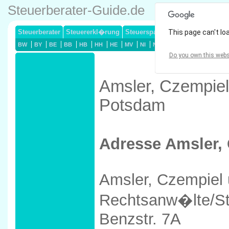
Steuerberater-Guide.de
Steuerberater
Steuererkl�rung
Steuersparmodelle
This page can't lo
Lohnsteuerj
BW
BY
BE
BB
HB
HH
HE
MV
NI
NW
RP
SL
SN
ST
Do you own this webs
Amsler, Czempiel
Potsdam
Adresse Amsler,
Amsler, Czempiel 
Rechtsanw�lte/St
Benzstr. 7A