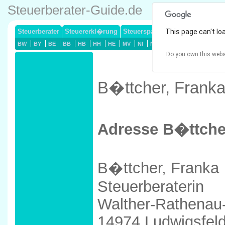
Steuerberater-Guide.de
Steuerberater
Steuererkl�rung
Steuersparmodelle
This page can't lo
Lohnsteuerj
BW
BY
BE
BB
HB
HH
HE
MV
NI
NW
RP
SL
SN
ST
Do you own this webs
B�ttcher, Franka
Adresse B�ttche
B�ttcher, Franka
Steuerberaterin
Walther-Rathenau-
14974 Ludwigsfel