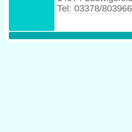
Tel: 03378/803966
Anfahrtskizze in 
73` in 14974 Lud